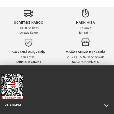
ÜCRETSİZ KARGO
HAKKIMIZA
1499 TL ve Üzeri
Biz kimiz?
Ücretsiz Kargo
Tanışalım!
GÜVENLİ ALIŞVERİŞ
MAĞAZAMIZA BEKLERİZ
256 BIT SSL
GÜNEŞLİ MAH. 520/1 SOKAK
Sertifika ile Güvenli
NO:9A KONAK\İZMİR
KURUMSAL