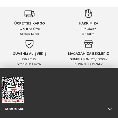
ÜCRETSİZ KARGO
HAKKIMIZA
1499 TL ve Üzeri
Biz kimiz?
Ücretsiz Kargo
Tanışalım!
GÜVENLİ ALIŞVERİŞ
MAĞAZAMIZA BEKLERİZ
256 BIT SSL
GÜNEŞLİ MAH. 520/1 SOKAK
Sertifika ile Güvenli
NO:9A KONAK\İZMİR
KURUMSAL