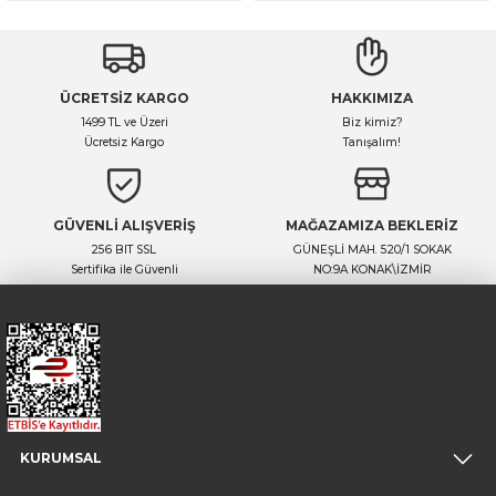
ÜCRETSİZ KARGO
HAKKIMIZA
1499 TL ve Üzeri
Biz kimiz?
Ücretsiz Kargo
Tanışalım!
GÜVENLİ ALIŞVERİŞ
MAĞAZAMIZA BEKLERİZ
256 BIT SSL
GÜNEŞLİ MAH. 520/1 SOKAK
Sertifika ile Güvenli
NO:9A KONAK\İZMİR
KURUMSAL