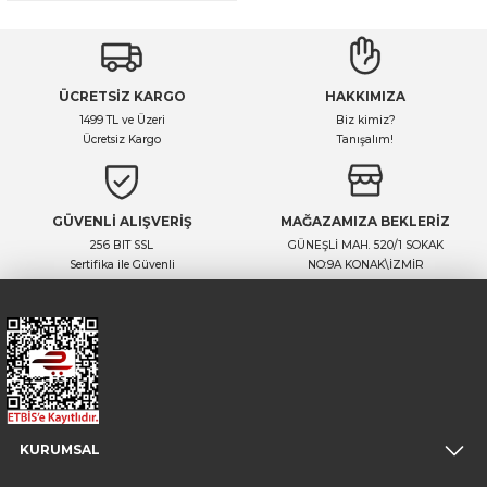
ÜCRETSİZ KARGO
HAKKIMIZA
1499 TL ve Üzeri
Biz kimiz?
Ücretsiz Kargo
Tanışalım!
GÜVENLİ ALIŞVERİŞ
MAĞAZAMIZA BEKLERİZ
256 BIT SSL
GÜNEŞLİ MAH. 520/1 SOKAK
Sertifika ile Güvenli
NO:9A KONAK\İZMİR
KURUMSAL