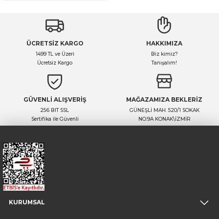
ÜCRETSİZ KARGO
HAKKIMIZA
1499 TL ve Üzeri
Biz kimiz?
Ücretsiz Kargo
Tanışalım!
GÜVENLİ ALIŞVERİŞ
MAĞAZAMIZA BEKLERİZ
256 BIT SSL
GÜNEŞLİ MAH. 520/1 SOKAK
Sertifika ile Güvenli
NO:9A KONAK\İZMİR
KURUMSAL