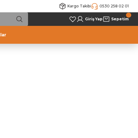
Kargo Takibi
0530 258 02 01
Giriş Yap
Sepetim
lar