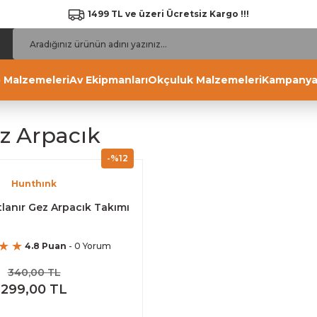
1499 TL ve üzeri Ücretsiz Kargo !!!
 Malzemeleri
Av Ekipmanları
Okçuluk Malzemeleri
Kampanya
z Arpacık
-%12
Hunthınk
tlanır Gez Arpacık Takımı
4.8 Puan
- 0 Yorum
340,00 TL
299,00 TL