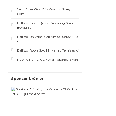
Jenix Biber Gazı Göz Yaşartıcı Sprey
60ml
Ballistol Klever Quick-Browning Silah
Boyası 50 ml
Ballistol Universal Çok Amaçlı Sprey 200
ml
Ballistol Robla Solo Mıl Namlu Temizleyici
Rubino Rbn CP92 Havalı Tabanca-Siyah
Sponsor Ürünler