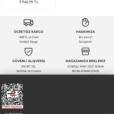
7.745,75 TL
ÜCRETSİZ KARGO
HAKKIMIZA
1499 TL ve Üzeri
Biz kimiz?
Ücretsiz Kargo
Tanışalım!
GÜVENLİ ALIŞVERİŞ
MAĞAZAMIZA BEKLERİZ
256 BIT SSL
GÜNEŞLİ MAH. 520/1 SOKAK
Sertifika ile Güvenli
NO:9A KONAK\İZMİR