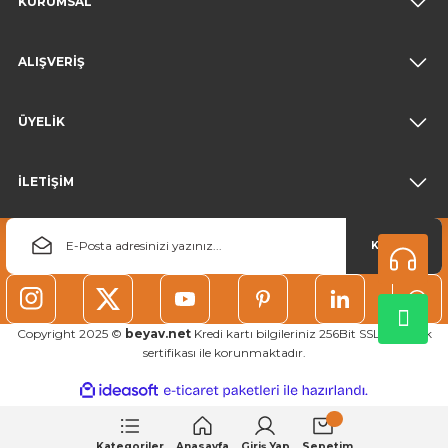
KURUMSAL
ALIŞVERİŞ
ÜYELİK
İLETİŞİM
KAYDOL
Copyright 2025 ©
beyav.net
Kredi kartı bilgileriniz 256Bit SSL güvenlik
sertifikası ile korunmaktadır.
ideasoft
ile
e-
hazırlandı.
ticaret
paketleri
Kategoriler
Anasayfa
Giriş Yap
Sepetim