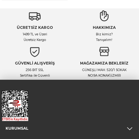
ÜCRETSİZ KARGO
HAKKIMIZA
1499 TL ve Üzeri
Biz kimiz?
Ücretsiz Kargo
Tanışalım!
GÜVENLİ ALIŞVERİŞ
MAĞAZAMIZA BEKLERİZ
256 BIT SSL
GÜNEŞLİ MAH. 520/1 SOKAK
Sertifika ile Güvenli
NO:9A KONAK\İZMİR
KURUMSAL