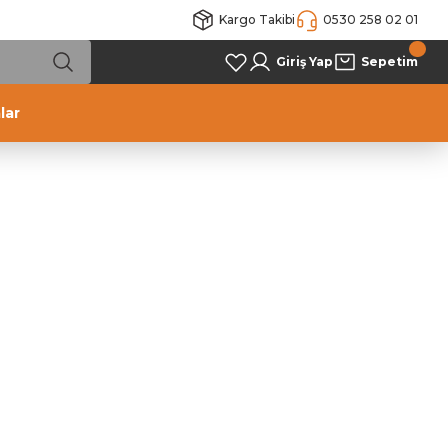
Kargo Takibi
0530 258 02 01
Giriş Yap
Sepetim
lar