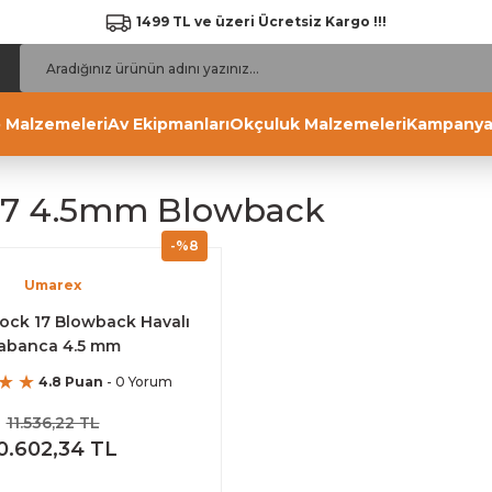
1499 TL ve üzeri Ücretsiz Kargo !!!
 Malzemeleri
Av Ekipmanları
Okçuluk Malzemeleri
Kampanya
17 4.5mm Blowback
-%8
Umarex
ock 17 Blowback Havalı
abanca 4.5 mm
4.8 Puan
- 0 Yorum
11.536,22 TL
0.602,34 TL