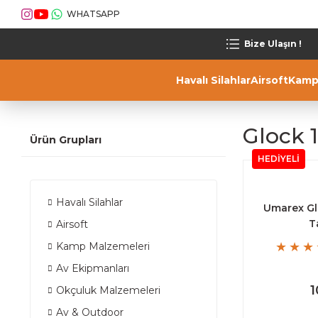
WHATSAPP
Bize Ulaşın !
Havalı Silahlar
Airsoft
Kamp
Glock 
Ürün Grupları
HEDİYELİ
Havalı Silahlar
Umarex Gl
T
Airsoft
Kamp Malzemeleri
Av Ekipmanları
1
Okçuluk Malzemeleri
Av & Outdoor