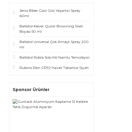
Jenix Biber Gazı Göz Yaşartıcı Sprey
60ml
Ballistol Klever Quick-Browning Silah
Boyası 50 ml
Ballistol Universal Çok Amaçlı Sprey 200
ml
Ballistol Robla Solo Mıl Namlu Temizleyici
Rubino Rbn CP92 Havalı Tabanca-Siyah
Sponsor Ürünler