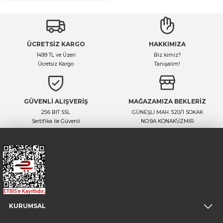
ÜCRETSİZ KARGO
HAKKIMIZA
1499 TL ve Üzeri
Biz kimiz?
Ücretsiz Kargo
Tanışalım!
GÜVENLİ ALIŞVERİŞ
MAĞAZAMIZA BEKLERİZ
256 BIT SSL
GÜNEŞLİ MAH. 520/1 SOKAK
Sertifika ile Güvenli
NO:9A KONAK\İZMİR
KURUMSAL