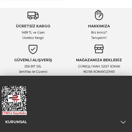
ÜCRETSİZ KARGO
HAKKIMIZA
1499 TL ve Üzeri
Biz kimiz?
Ücretsiz Kargo
Tanışalım!
GÜVENLİ ALIŞVERİŞ
MAĞAZAMIZA BEKLERİZ
256 BIT SSL
GÜNEŞLİ MAH. 520/1 SOKAK
Sertifika ile Güvenli
NO:9A KONAK\İZMİR
KURUMSAL