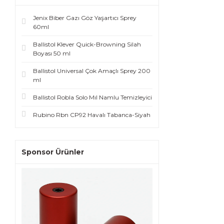
Jenix Biber Gazı Göz Yaşartıcı Sprey
60ml
Ballistol Klever Quick-Browning Silah
Boyası 50 ml
Ballistol Universal Çok Amaçlı Sprey 200
ml
Ballistol Robla Solo Mıl Namlu Temizleyici
Rubino Rbn CP92 Havalı Tabanca-Siyah
Sponsor Ürünler