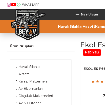
WHATSAPP
Bize Ulaşın !
Havalı Silahlar
Airsoft
Kamp
Ekol E
Ürün Grupları
HEDİYELİ
Havalı Silahlar
EKOL ES P66
Airsoft
Kamp Malzemeleri
Av Ekipmanları
Okçuluk Malzemeleri
Av & Outdoor