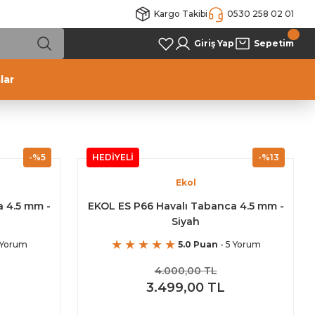
Kargo Takibi
0530 258 02 01
Giriş Yap
Sepetim
lar
-%5
HEDİYELİ
-%13
Ekol
 4.5 mm -
EKOL ES P66 Havalı Tabanca 4.5 mm -
Siyah
 Yorum
5.0 Puan
- 5 Yorum
4.000,00 TL
3.499,00 TL