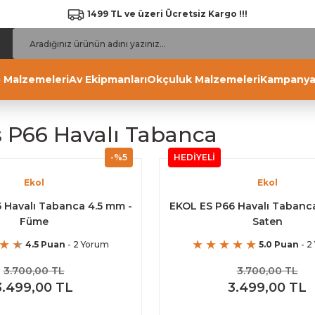
1499 TL ve üzeri Ücretsiz Kargo !!!
 Malzemeleri
Av Ekipmanları
Okçuluk Malzemeleri
Kampanya
s P66 Havalı Tabanca
-%5
HEDİYELİ
Ekol
Ekol
 Havalı Tabanca 4.5 mm -
EKOL ES P66 Havalı Tabanca
Füme
Saten
4.5 Puan
- 2 Yorum
5.0 Puan
- 2
3.700,00 TL
3.700,00 TL
3.499,00 TL
3.499,00 TL