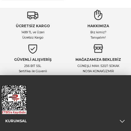
ÜCRETSİZ KARGO
HAKKIMIZA
1499 TL ve Üzeri
Biz kimiz?
Ücretsiz Kargo
Tanışalım!
GÜVENLİ ALIŞVERİŞ
MAĞAZAMIZA BEKLERİZ
256 BIT SSL
GÜNEŞLİ MAH. 520/1 SOKAK
Sertifika ile Güvenli
NO:9A KONAK\İZMİR
KURUMSAL