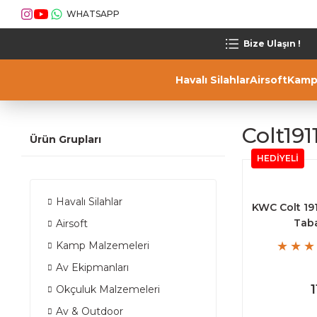
WHATSAPP
Bize Ulaşın !
Havalı Silahlar
Airsoft
Kamp
Colt191
Ürün Grupları
HEDİYELİ
Havalı Silahlar
KWC Colt 19
Tab
Airsoft
Kamp Malzemeleri
Av Ekipmanları
Okçuluk Malzemeleri
Av & Outdoor