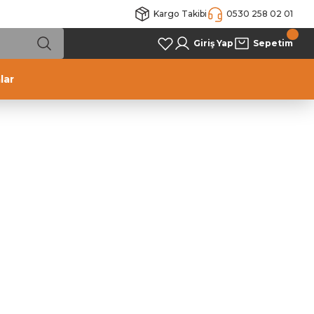
Kargo Takibi
0530 258 02 01
Giriş Yap
Sepetim
lar