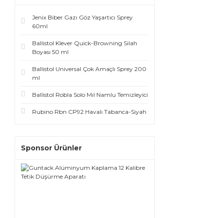
Jenix Biber Gazı Göz Yaşartıcı Sprey
60ml
Ballistol Klever Quick-Browning Silah
Boyası 50 ml
Ballistol Universal Çok Amaçlı Sprey 200
ml
Ballistol Robla Solo Mıl Namlu Temizleyici
Rubino Rbn CP92 Havalı Tabanca-Siyah
Sponsor Ürünler