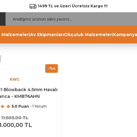
1499 TL ve üzeri Ücretsiz Kargo !!!
 Malzemeleri
Av Ekipmanları
Okçuluk Malzemeleri
Kampanya
1
-%4
KWC
11 Blowback 4.5mm Havalı
anca - KMB76AHN
5.0 Puan
- 1 Yorum
11.500,00 TL
11.000,00 TL