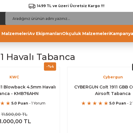
1499 TL ve üzeri Ücretsiz Kargo !!!
 Malzemeleri
Av Ekipmanları
Okçuluk Malzemeleri
Kampanya
11 Havalı Tabanca
-%4
KWC
Cybergun
11 Blowback 4.5mm Havalı
CYBERGUN Colt 1911 GBB 
anca - KMB76AHN
Airsoft Tabanca
5.0 Puan
- 1 Yorum
5.0 Puan
- 2
11.500,00 TL
11.000,00 TL