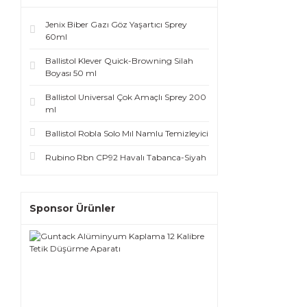
Jenix Biber Gazı Göz Yaşartıcı Sprey
60ml
Ballistol Klever Quick-Browning Silah
Boyası 50 ml
Ballistol Universal Çok Amaçlı Sprey 200
ml
Ballistol Robla Solo Mıl Namlu Temizleyici
Rubino Rbn CP92 Havalı Tabanca-Siyah
Sponsor Ürünler