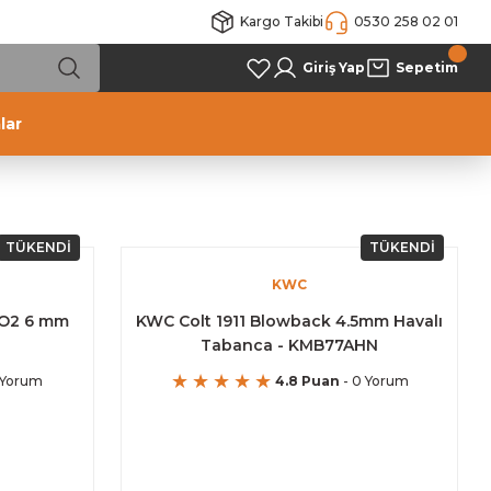
Kargo Takibi
0530 258 02 01
Giriş Yap
Sepetim
lar
TÜKENDİ
TÜKENDİ
KWC
CO2 6 mm
KWC Colt 1911 Blowback 4.5mm Havalı
Tabanca - KMB77AHN
 Yorum
4.8 Puan
- 0 Yorum