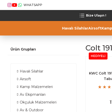
WHATSAPP
Bize Ulaşın !
Havalı Silahlar
Airsoft
Kamp
Colt 19
Ürün Grupları
HEDİYELİ
Havalı Silahlar
KWC Colt 19
Tab
Airsoft
Kamp Malzemeleri
Av Ekipmanları
Okçuluk Malzemeleri
Av & Outdoor