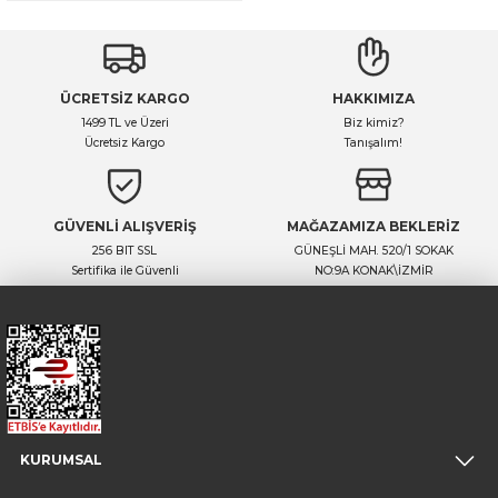
ÜCRETSİZ KARGO
HAKKIMIZA
1499 TL ve Üzeri
Biz kimiz?
Ücretsiz Kargo
Tanışalım!
GÜVENLİ ALIŞVERİŞ
MAĞAZAMIZA BEKLERİZ
256 BIT SSL
GÜNEŞLİ MAH. 520/1 SOKAK
Sertifika ile Güvenli
NO:9A KONAK\İZMİR
KURUMSAL