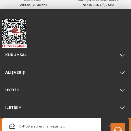
Sertifika ile Güvenli
NO:9A KONAK\İZMİR
KURUMSAL
ALIŞVERİŞ
ÜYELİK
İLETİŞİM
KAYDOL