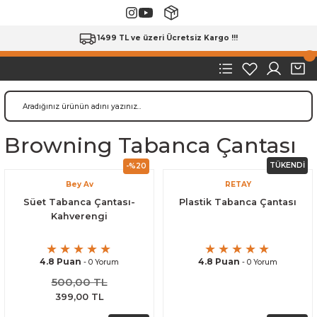
1499 TL ve üzeri Ücretsiz Kargo !!!
Browning Tabanca Çantası
TÜKENDİ
-%20
Bey Av
RETAY
Süet Tabanca Çantası-
Plastik Tabanca Çantası
Kahverengi
4.8 Puan
4.8 Puan
- 0 Yorum
- 0 Yorum
500,00 TL
399,00 TL