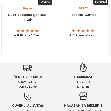
TÜKENDİ
TÜKENDİ
Bey Av
RETAY
Süet Tabanca Çantası-
Tabanca Çantası
Siyah
4.8 Puan
4.8 Puan
- 0 Yorum
- 0 Yorum
ÜCRETSİZ KARGO
HAKKIMIZA
1499 TL ve Üzeri
Biz kimiz?
Ücretsiz Kargo
Tanışalım!
GÜVENLİ ALIŞVERİŞ
MAĞAZAMIZA BEKLERİZ
256 BIT SSL
GÜNEŞLİ MAH. 520/1 SOKAK