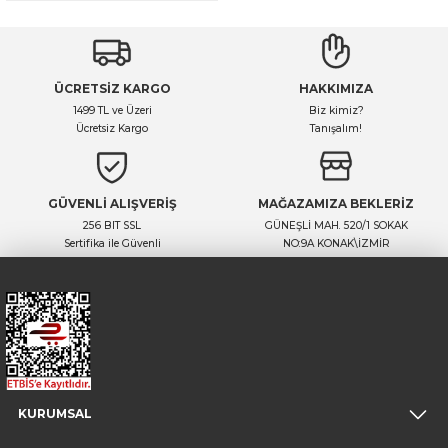
ÜCRETSİZ KARGO
HAKKIMIZA
1499 TL ve Üzeri
Biz kimiz?
Ücretsiz Kargo
Tanışalım!
GÜVENLİ ALIŞVERİŞ
MAĞAZAMIZA BEKLERİZ
256 BIT SSL
GÜNEŞLİ MAH. 520/1 SOKAK
Sertifika ile Güvenli
NO:9A KONAK\İZMİR
KURUMSAL