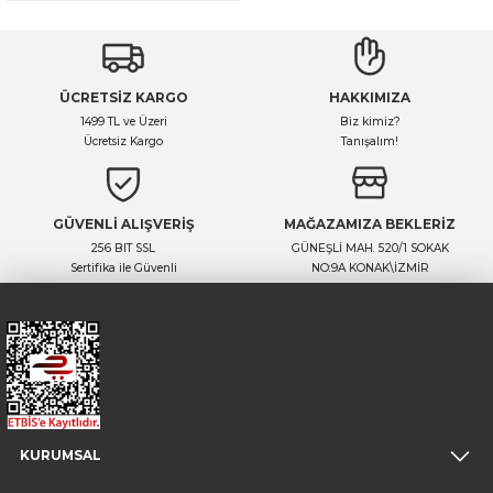
ÜCRETSİZ KARGO
HAKKIMIZA
1499 TL ve Üzeri
Biz kimiz?
Ücretsiz Kargo
Tanışalım!
GÜVENLİ ALIŞVERİŞ
MAĞAZAMIZA BEKLERİZ
256 BIT SSL
GÜNEŞLİ MAH. 520/1 SOKAK
Sertifika ile Güvenli
NO:9A KONAK\İZMİR
KURUMSAL