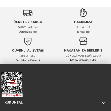
ÜCRETSİZ KARGO
HAKKIMIZA
1499 TL ve Üzeri
Biz kimiz?
Ücretsiz Kargo
Tanışalım!
GÜVENLİ ALIŞVERİŞ
MAĞAZAMIZA BEKLERİZ
256 BIT SSL
GÜNEŞLİ MAH. 520/1 SOKAK
Sertifika ile Güvenli
NO:9A KONAK\İZMİR
KURUMSAL