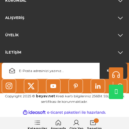
KURUMSAL
ALIŞVERİŞ
ÜYELİK
İLETİŞİM
KAYDOL
Copyright 2025 ©
beyav.net
Kredi kartı bilgileriniz 256Bit SSL güvenlik
sertifikası ile korunmaktadır.
ideasoft
ile
e-
hazırlandı.
ticaret
paketleri
Kategoriler
Anasayfa
Giriş Yap
Sepetim