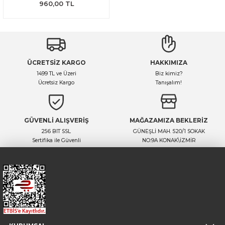
960,00 TL
ÜCRETSİZ KARGO
HAKKIMIZA
1499 TL ve Üzeri
Biz kimiz?
Ücretsiz Kargo
Tanışalım!
GÜVENLİ ALIŞVERİŞ
MAĞAZAMIZA BEKLERİZ
256 BIT SSL
GÜNEŞLİ MAH. 520/1 SOKAK
Sertifika ile Güvenli
NO:9A KONAK\İZMİR