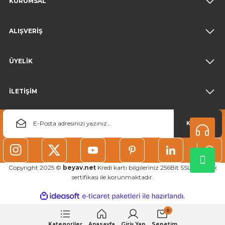
KURUMSAL
ALIŞVERİŞ
ÜYELİK
İLETİŞİM
KAYDOL
Copyright 2025 ©
beyav.net
Kredi kartı bilgileriniz 256Bit SSL güvenlik
sertifikası ile korunmaktadır.
ideasoft
ile
e-
hazırlandı.
ticaret
0
paketleri
Kategoriler
Anasayfa
Giriş Yap
Sepetim