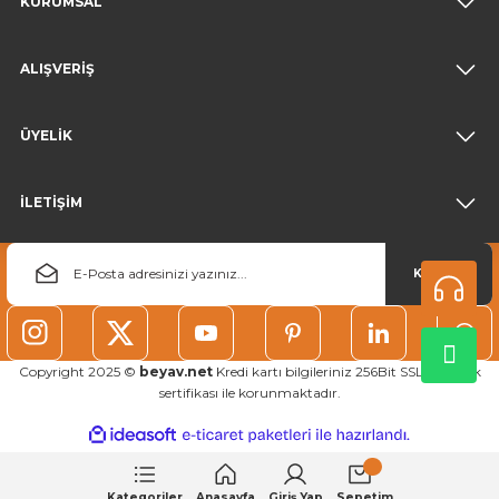
KURUMSAL
ALIŞVERİŞ
ÜYELİK
İLETİŞİM
KAYDOL
Copyright 2025 ©
beyav.net
Kredi kartı bilgileriniz 256Bit SSL güvenlik
sertifikası ile korunmaktadır.
ideasoft
ile
e-
hazırlandı.
ticaret
paketleri
Kategoriler
Anasayfa
Giriş Yap
Sepetim