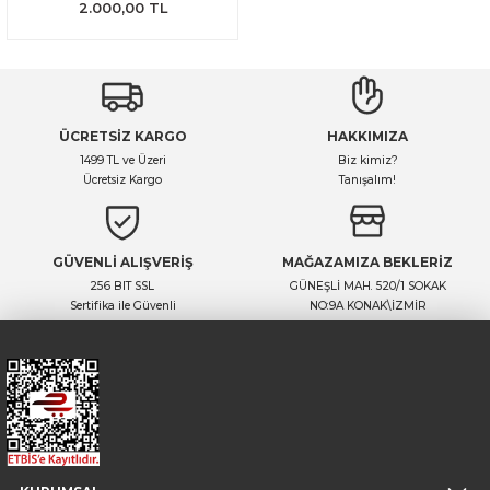
2.000,00 TL
ÜCRETSİZ KARGO
HAKKIMIZA
1499 TL ve Üzeri
Biz kimiz?
Ücretsiz Kargo
Tanışalım!
GÜVENLİ ALIŞVERİŞ
MAĞAZAMIZA BEKLERİZ
256 BIT SSL
GÜNEŞLİ MAH. 520/1 SOKAK
Sertifika ile Güvenli
NO:9A KONAK\İZMİR