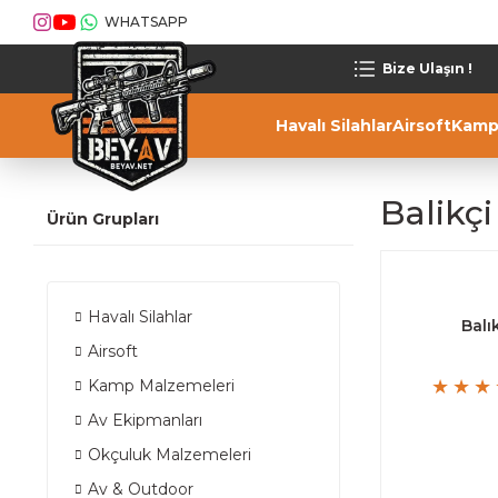
WHATSAPP
Bize Ulaşın !
Havalı Silahlar
Airsoft
Kamp
Balikç
Ürün Grupları
Havalı Silahlar
Balı
Airsoft
Kamp Malzemeleri
Av Ekipmanları
Okçuluk Malzemeleri
Av & Outdoor