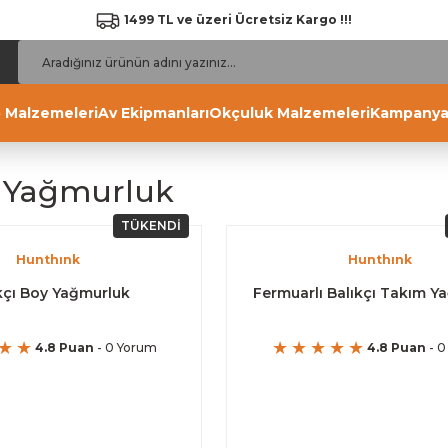
1499 TL ve üzeri Ücretsiz Kargo !!!
 Malzemeleri
Av Ekipmanları
Okçuluk Malzemeleri
Kampanya
i Yağmurluk
TÜKENDİ
Hunthınk
Hunthınk
kçı Boy Yağmurluk
Fermuarlı Balıkçı Takım Y
4.8 Puan
- 0 Yorum
4.8 Puan
- 0