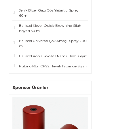
Jenix Biber Gazı Göz Yaşartıcı Sprey
60ml
Ballistol Klever Quick-Browning Silah
Boyası 50 ml
Ballistol Universal Çok Amaçlı Sprey 200
ml
Ballistol Robla Solo Mıl Namlu Temizleyici
Rubino Rbn CP92 Havalı Tabanca-Siyah
Sponsor Ürünler