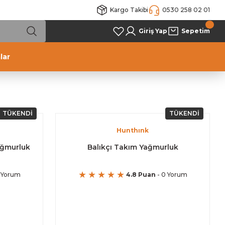
Kargo Takibi
0530 258 02 01
Giriş Yap
Sepetim
lar
TÜKENDİ
TÜKENDİ
Hunthınk
ağmurluk
Balıkçı Takım Yağmurluk
 Yorum
4.8 Puan
- 0 Yorum