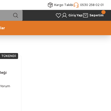
Kargo Takibi
0530 258 02 01
Giriş Yap
Sepetim
lar
TÜKENDİ
leği
 Yorum