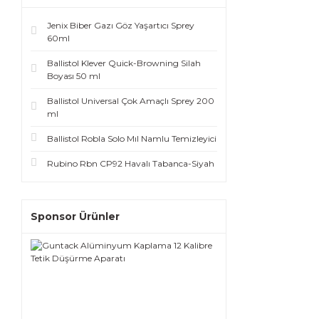
Jenix Biber Gazı Göz Yaşartıcı Sprey
60ml
Ballistol Klever Quick-Browning Silah
Boyası 50 ml
Ballistol Universal Çok Amaçlı Sprey 200
ml
Ballistol Robla Solo Mıl Namlu Temizleyici
Rubino Rbn CP92 Havalı Tabanca-Siyah
Sponsor Ürünler