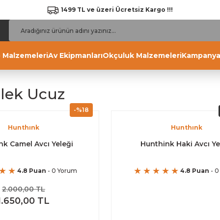
1499 TL ve üzeri Ücretsiz Kargo !!!
 Malzemeleri
Av Ekipmanları
Okçuluk Malzemeleri
Kampanya
elek Ucuz
-%18
Hunthınk
Hunthınk
nk Camel Avcı Yeleği
Hunthink Haki Avcı Ye
4.8 Puan
- 0 Yorum
4.8 Puan
- 0
2.000,00 TL
1.650,00 TL