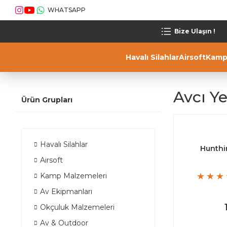
WHATSAPP
Bize Ulaşın !
Havalı Silahlar
Airsoft
Kamp
Avcı Y
Ürün Grupları
Havalı Silahlar
Hunthi
Airsoft
Kamp Malzemeleri
Av Ekipmanları
Okçuluk Malzemeleri
Av & Outdoor