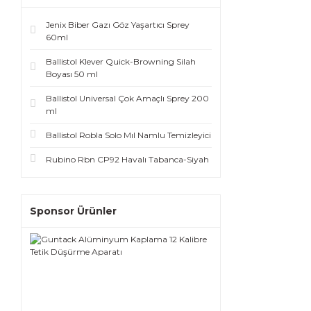
Jenix Biber Gazı Göz Yaşartıcı Sprey
60ml
Ballistol Klever Quick-Browning Silah
Boyası 50 ml
Ballistol Universal Çok Amaçlı Sprey 200
ml
Ballistol Robla Solo Mıl Namlu Temizleyici
Rubino Rbn CP92 Havalı Tabanca-Siyah
Sponsor Ürünler