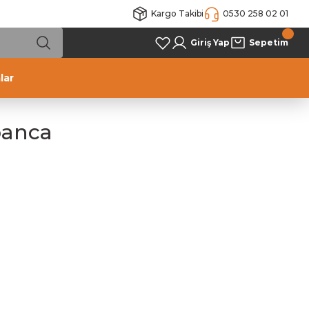
Kargo Takibi
0530 258 02 01
Giriş Yap
Sepetim
lar
banca