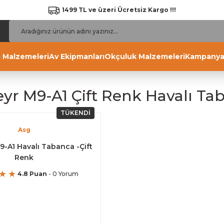
1499 TL ve üzeri Ücretsiz Kargo !!!
 Malzemeleri
Av Ekipmanları
Okçuluk Malzemeleri
Kampanya
eyr M9-A1 Çift Renk Havalı Ta
TÜKENDİ
Asg
9-A1 Havalı Tabanca -Çift
Renk
4.8 Puan
- 0 Yorum