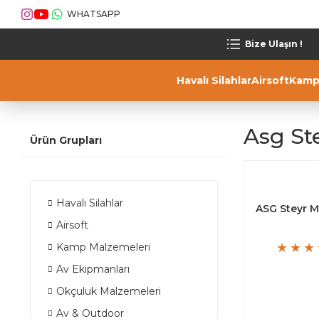
WHATSAPP
Bize Ulaşın !
Havalı Silahlar
Airsoft
Kamp
Asg St
Ürün Grupları
Havalı Silahlar
ASG Steyr M
Airsoft
Kamp Malzemeleri
Av Ekipmanları
Okçuluk Malzemeleri
Av & Outdoor