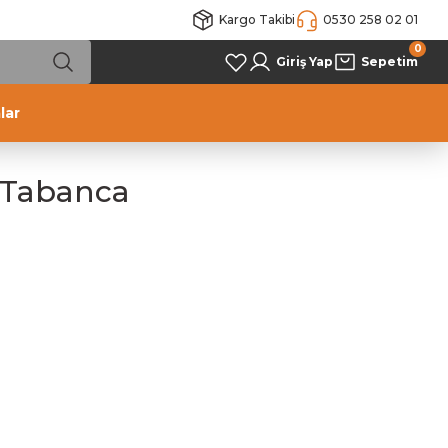
Kargo Takibi
0530 258 02 01
0
Giriş Yap
Sepetim
lar
ı Tabanca