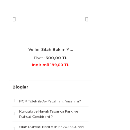
.
Veller Silah Bakım Y ...
4X20 Havalı T
Fiyat :
300,00 TL
Fiyat :
500
İndirimli 199,00 TL
İndirimli 3
Bloglar
PCP Tüfek ile Av Yapılır mı, Yasal mı?
Kurusıkı ve Havalı Tabanca Farkı ve
Ruhsat Gerekir mi ?
Silah Ruhsatı Nasıl Alınır? 2026 Güncel