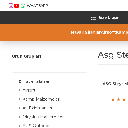
WHATSAPP
Bize Ulaşın !
Havalı Silahlar
Airsoft
Kamp
Asg St
Ürün Grupları
Havalı Silahlar
ASG Steyr M
Airsoft
Kamp Malzemeleri
Av Ekipmanları
Okçuluk Malzemeleri
Av & Outdoor