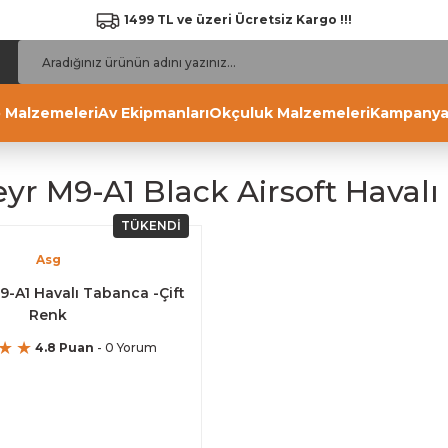
1499 TL ve üzeri Ücretsiz Kargo !!!
 Malzemeleri
Av Ekipmanları
Okçuluk Malzemeleri
Kampanya
eyr M9-A1 Black Airsoft Haval
TÜKENDİ
Asg
9-A1 Havalı Tabanca -Çift
Renk
4.8 Puan
- 0 Yorum