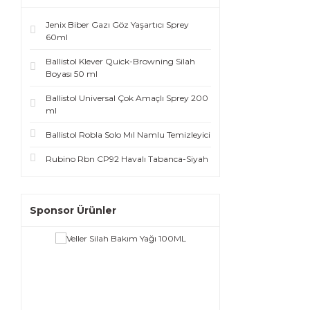
Jenix Biber Gazı Göz Yaşartıcı Sprey
60ml
Ballistol Klever Quick-Browning Silah
Boyası 50 ml
Ballistol Universal Çok Amaçlı Sprey 200
ml
Ballistol Robla Solo Mıl Namlu Temizleyici
Rubino Rbn CP92 Havalı Tabanca-Siyah
Sponsor Ürünler