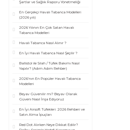
Şartlar ve Sağlık Raporu Yönetmeliği
En Gerçekçi Havalı Tabanca Modelleri
(2026 yılı)
2026 Yılının En Çok Satan Havalı
Tabanca Modelleri
Havalı Tabanca Nasıl Alınır ?
En İyi Havalı Tabanca Nasıl Şeçilir ?
Ballistol ile Silah / Tüfek Bakımı Nasıl
Yapılır? (Adım Adım Rehber)
2026'nın En Popüler Havalı Tabanca
Modelleri
Beyav Güvenilir mi? Beyav Olarak
Güveni Nasıl İnşa Ediyoruz
En İyi Airsoft Tüfekleri: 2026 Rehberi ve
Satın Alma İpuçları
Red Dot Alırken Neye Dikkat Edilir?
Doğru Seçimle Hedefi Kaçırmayın