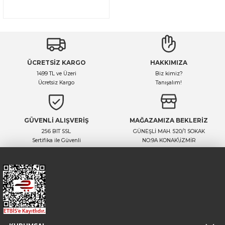
ÜCRETSİZ KARGO
HAKKIMIZA
1499 TL ve Üzeri
Biz kimiz?
Ücretsiz Kargo
Tanışalım!
GÜVENLİ ALIŞVERİŞ
MAĞAZAMIZA BEKLERİZ
256 BIT SSL
GÜNEŞLİ MAH. 520/1 SOKAK
Sertifika ile Güvenli
NO:9A KONAK\İZMİR