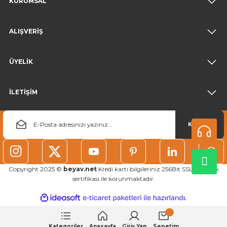
KURUMSAL
ALIŞVERİŞ
ÜYELİK
İLETİŞİM
KAYDOL
Copyright 2025 ©
beyav.net
Kredi kartı bilgileriniz 256Bit SSL güvenlik
sertifikası ile korunmaktadır.
ideasoft
ile
e-
hazırlandı.
ticaret
paketleri
Kategoriler
Anasayfa
Giriş Yap
Sepetim