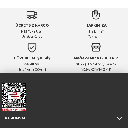
ÜCRETSİZ KARGO
HAKKIMIZA
1499 TL ve Üzeri
Biz kimiz?
Ücretsiz Kargo
Tanışalım!
GÜVENLİ ALIŞVERİŞ
MAĞAZAMIZA BEKLERİZ
256 BIT SSL
GÜNEŞLİ MAH. 520/1 SOKAK
Sertifika ile Güvenli
NO:9A KONAK\İZMİR
KURUMSAL