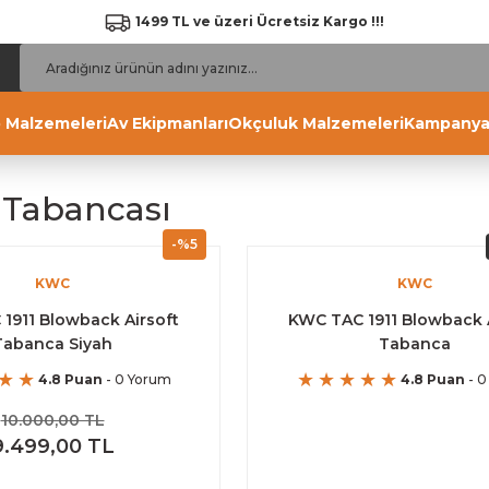
1499 TL ve üzeri Ücretsiz Kargo !!!
 Malzemeleri
Av Ekipmanları
Okçuluk Malzemeleri
Kampanya
t Tabancası
-%5
KWC
KWC
1911 Blowback Airsoft
KWC TAC 1911 Blowback A
Tabanca Siyah
Tabanca
4.8 Puan
- 0 Yorum
4.8 Puan
- 0
10.000,00 TL
9.499,00 TL