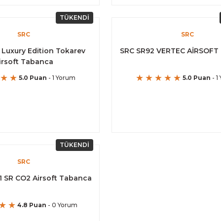
TÜKENDİ
SRC
SRC
 Luxury Edition Tokarev
SRC SR92 VERTEC AİRSOFT
irsoft Tabanca
5.0 Puan
- 1 Yorum
5.0 Puan
- 1
TÜKENDİ
SRC
11 SR CO2 Airsoft Tabanca
4.8 Puan
- 0 Yorum