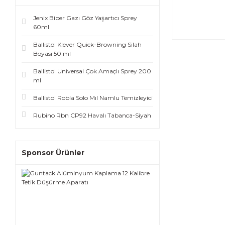
Jenix Biber Gazı Göz Yaşartıcı Sprey
60ml
Ballistol Klever Quick-Browning Silah
Boyası 50 ml
Ballistol Universal Çok Amaçlı Sprey 200
ml
Ballistol Robla Solo Mıl Namlu Temizleyici
Rubino Rbn CP92 Havalı Tabanca-Siyah
Sponsor Ürünler