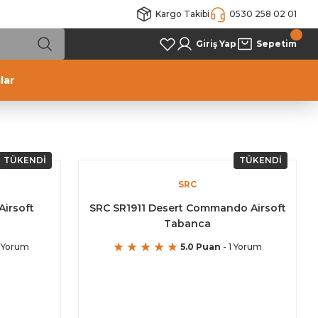
Kargo Takibi
0530 258 02 01
Giriş Yap
Sepetim
lar
TÜKENDİ
TÜKENDİ
SRC
irsoft
SRC SR1911 Desert Commando Airsoft
Tabanca
 Yorum
5.0 Puan
- 1 Yorum