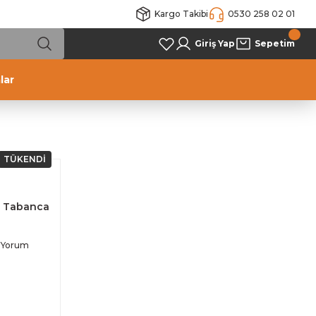
Kargo Takibi
0530 258 02 01
Giriş Yap
Sepetim
lar
TÜKENDİ
ft Tabanca
 Yorum