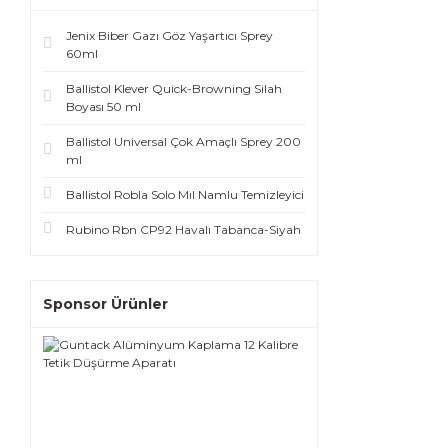
Jenix Biber Gazı Göz Yaşartıcı Sprey
60ml
Ballistol Klever Quick-Browning Silah
Boyası 50 ml
Ballistol Universal Çok Amaçlı Sprey 200
ml
Ballistol Robla Solo Mıl Namlu Temizleyici
Rubino Rbn CP92 Havalı Tabanca-Siyah
Sponsor Ürünler