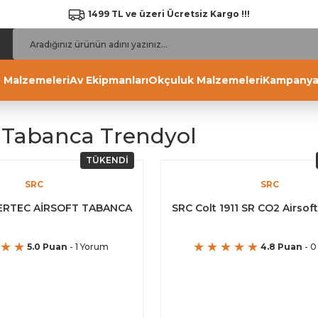
1499 TL ve üzeri Ücretsiz Kargo !!!
 Malzemeleri
Av Ekipmanları
Okçuluk Malzemeleri
Kampanya
t Tabanca Trendyol
TÜKENDİ
SRC
SRC
ERTEC AİRSOFT TABANCA
SRC Colt 1911 SR CO2 Airso
5.0 Puan
- 1 Yorum
4.8 Puan
- 0