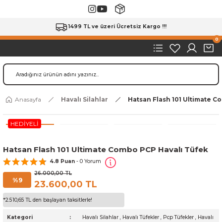
1499 TL ve üzeri Ücretsiz Kargo !!!
0
Anasayfa
Havalı Silahlar
Hatsan Flash 101 Ultimate C
HEDİYELİ
Hatsan Flash 101 Ultimate Combo PCP Havalı Tüfek
4.8 Puan
- 0 Yorum
26.000,00 TL
%9
23.600,00 TL
*2.510,65 TL den başlayan taksitlerle!
Kategori
Havalı Silahlar
,
Havalı Tüfekler
,
Pcp Tüfekler
,
Havalı