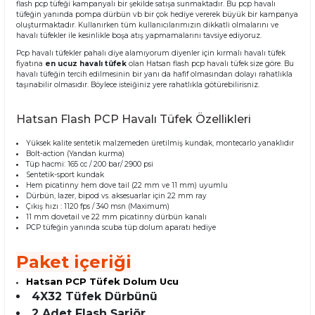
flash pcp tüfeği kampanyalı bir şekilde satışa sunmaktadır. Bu pcp havalı
tüfeğin yanında pompa dürbün vb bir çok hediye vererek büyük bir kampanya
oluşturmaktadır. Kullanırken tüm kullanıcılarımızın dikkatli olmalarını ve
havalı tüfekler ile kesinlikle boşa atış yapmamalarını tavsiye ediyoruz.
Pcp havalı tüfekler pahalı diye alamıyorum diyenler için kırmalı havalı tüfek
fiyatına
en ucuz havalı tüfek
olan Hatsan flash pcp havalı tüfek size göre. Bu
havalı tüfeğin tercih edilmesinin bir yanı da hafif olmasından dolayı rahatlıkla
taşınabilir olmasıdır. Böylece isteiğiniz yere rahatlıkla götürebilirisniz.
Hatsan Flash PCP Havalı Tüfek Özellikleri
Yüksek kalite sentetik malzemeden üretilmiş kundak, montecarlo yanaklıdır
Bolt-action (Yandan kurma)
Tüp hacmi: 165 cc / 200 bar/ 2900 psi
Sentetik-sport kundak
Hem picatinny hem dove tail (22 mm ve 11 mm) uyumlu
Dürbün, lazer, bipod vs. aksesuarlar için 22 mm ray
Çıkış hızı : 1120 fps / 340 msn (Maximum)
11 mm dovetail ve 22 mm picatinny dürbün kanalı
PCP tüfeğin yanında scuba tüp dolum aparatı hediye
Paket içeriği
Hatsan PCP Tüfek Dolum Ucu
4X32 Tüfek Dürbünü
2 Adet Flash Şarjör