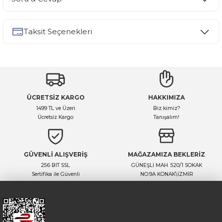
Bu ürüne ilk yorumu siz yapın!
Taksit Seçenekleri
Yorum Yaz
Ürün hakkında henüz soru sorulmamış.
Soru Sor
ÜCRETSİZ KARGO
HAKKIMIZA
1499 TL ve Üzeri
Biz kimiz?
Ücretsiz Kargo
Tanışalım!
GÜVENLİ ALIŞVERİŞ
MAĞAZAMIZA BEKLERİZ
256 BIT SSL
GÜNEŞLİ MAH. 520/1 SOKAK
Sertifika ile Güvenli
NO:9A KONAK\İZMİR