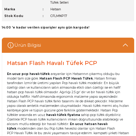
Tüfek Setleri
Marka
Hatsan
Stok Kodu
CFLMNP17
14:00 'e kadar verilen siparişler aynı gün kargoda!
Ürün Bilgisi
Hatsan Flash Havalı Tüfek PCP
En ucuz pcp havalı tüfek
arayanlar için Hatsannın çıkarmış olduğu bu
model tam size göre.
Hatsan Flash PCP Havalı Tüfek
, Hatsan firması
tarafından İzmir’de üretimi yapılan Pcp havalı tüfek modelidir. En büyük
özelliği olan ve kullanıcıların satın almasında etkili olan özelliği ise en hafif
hatsan pcp havalı tüfek olmasıdır. Ağırlığı 2.5 gr’ dır ve bir havalı tüfek için
oldukça hafiftir. Hafif olmasında ergonomik malzeme yapısı sayesindedir.
Hatsan Flash PCP havalı tüfek farklı tasarımı ile de dikkat çekicidir. Malzeme
yapısı olarak sentetik malzemeden oluşmaktadır. Havalı tüfek mermi atış hızları
kalibreye göre ve tüpün gücüne göre farklılık göstermektedir. Hatsan Pcp
tüfekler arasında en ucuz
havalı tüfek fiyatına
sahip pcp tüfek diyebiliriz.
Özellikle PCP havalı tüfek kullanıcıların imkan doğrultusunda alabileceği ve
alıcısını mutlu edeceği bir havalı tüfektir.
En ucuz hatsan havalı
tüfek
modelinden olan bu Pcp tüfek heveslisi olanlar için Hatsan Flash
PCP Havalı Tüfek
ile bu zevki yaşamasını tavsiye ederim. kampseti şirketi Hatsan