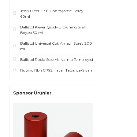
Jenix Biber Gazı Göz Yaşartıcı Sprey
60ml
Ballistol Klever Quick-Browning Silah
Boyası 50 ml
Ballistol Universal Çok Amaçlı Sprey 200
ml
Ballistol Robla Solo Mıl Namlu Temizleyici
Rubino Rbn CP92 Havalı Tabanca-Siyah
Sponsor Ürünler