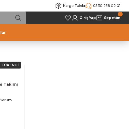
Kargo Takibi
0530 258 02 01
Giriş Yap
Sepetim
lar
TÜKENDİ
bi Takımı
 Yorum