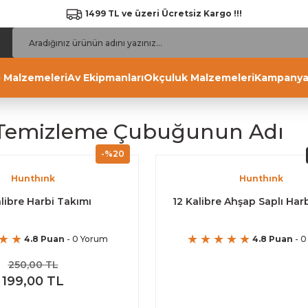
1499 TL ve üzeri Ücretsiz Kargo !!!
 Malzemeleri
Av Ekipmanları
Okçuluk Malzemeleri
Kampanya
 Temizleme Çubuğunun Adı
-%20
Hunthınk
Hunthınk
alibre Harbi Takımı
12 Kalibre Ahşap Saplı Har
4.8 Puan
- 0 Yorum
4.8 Puan
- 0
250,00 TL
199,00 TL