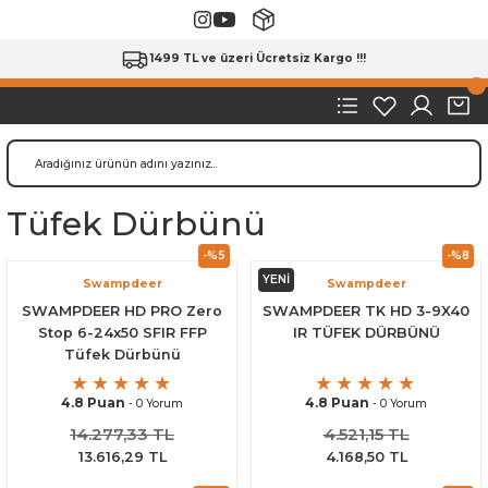
1499 TL ve üzeri Ücretsiz Kargo !!!
Tüfek Dürbünü
-%5
-%8
YENİ
Swampdeer
Swampdeer
SWAMPDEER HD PRO Zero
SWAMPDEER TK HD 3-9X40
Stop 6-24x50 SFIR FFP
IR TÜFEK DÜRBÜNÜ
Tüfek Dürbünü
4.8 Puan
4.8 Puan
- 0 Yorum
- 0 Yorum
14.277,33 TL
4.521,15 TL
13.616,29 TL
4.168,50 TL