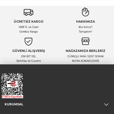
ÜCRETSİZ KARGO
HAKKIMIZA
1499 TL ve Üzeri
Biz kimiz?
Ücretsiz Kargo
Tanışalım!
GÜVENLİ ALIŞVERİŞ
MAĞAZAMIZA BEKLERİZ
256 BIT SSL
GÜNEŞLİ MAH. 520/1 SOKAK
Sertifika ile Güvenli
NO:9A KONAK\İZMİR
KURUMSAL