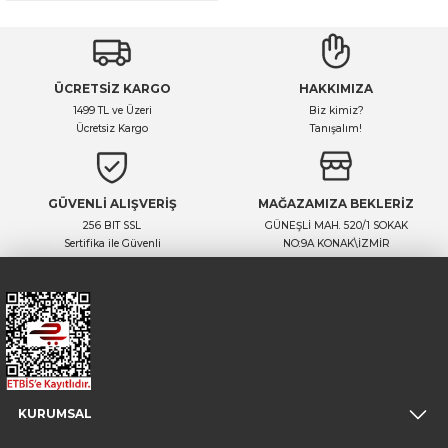
ÜCRETSİZ KARGO
HAKKIMIZA
1499 TL ve Üzeri
Biz kimiz?
Ücretsiz Kargo
Tanışalım!
GÜVENLİ ALIŞVERİŞ
MAĞAZAMIZA BEKLERİZ
256 BIT SSL
GÜNEŞLİ MAH. 520/1 SOKAK
Sertifika ile Güvenli
NO:9A KONAK\İZMİR
KURUMSAL