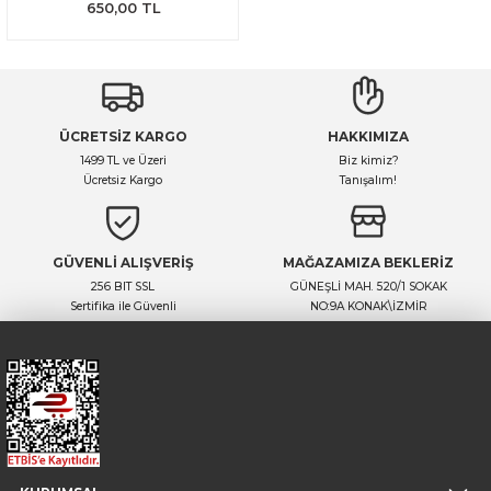
650,00 TL
ÜCRETSİZ KARGO
HAKKIMIZA
1499 TL ve Üzeri
Biz kimiz?
Ücretsiz Kargo
Tanışalım!
GÜVENLİ ALIŞVERİŞ
MAĞAZAMIZA BEKLERİZ
256 BIT SSL
GÜNEŞLİ MAH. 520/1 SOKAK
Sertifika ile Güvenli
NO:9A KONAK\İZMİR