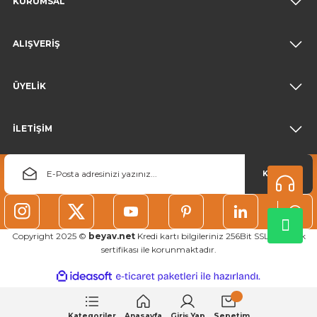
KURUMSAL
ALIŞVERİŞ
ÜYELİK
İLETİŞİM
KAYDOL
Copyright 2025 ©
beyav.net
Kredi kartı bilgileriniz 256Bit SSL güvenlik
sertifikası ile korunmaktadır.
ideasoft
ile
e-
hazırlandı.
ticaret
paketleri
Kategoriler
Anasayfa
Giriş Yap
Sepetim