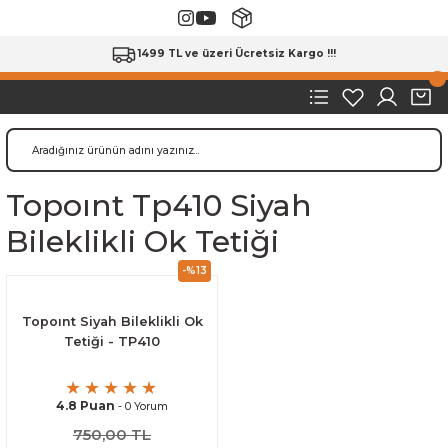
1499 TL ve üzeri Ücretsiz Kargo !!!
Topoınt Tp410 Siyah
Bileklikli Ok Tetiği
-%13
Topoınt Siyah Bileklikli Ok
Tetiği - TP410
4.8 Puan
- 0 Yorum
750,00 TL