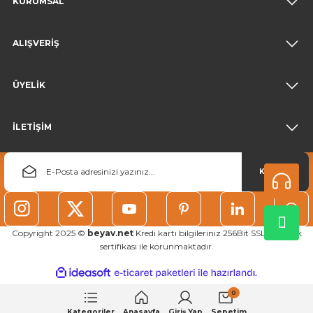
KURUMSAL
ALIŞVERİŞ
ÜYELİK
İLETİŞİM
KAYDOL
Copyright 2025 ©
beyav.net
Kredi kartı bilgileriniz 256Bit SSL güvenlik
sertifikası ile korunmaktadır.
ideasoft
ile
e-
hazırlandı.
ticaret
0
paketleri
Kategoriler
Anasayfa
Giriş Yap
Sepetim