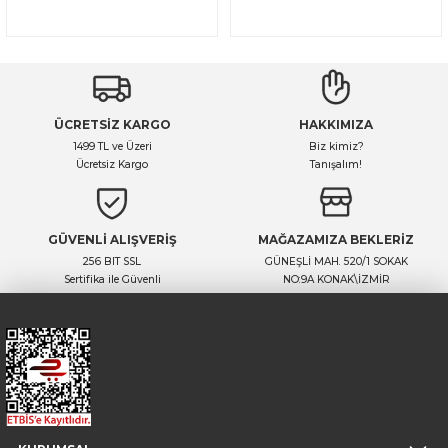
ÜCRETSİZ KARGO
HAKKIMIZA
1499 TL ve Üzeri
Biz kimiz?
Ücretsiz Kargo
Tanışalım!
GÜVENLİ ALIŞVERİŞ
MAĞAZAMIZA BEKLERİZ
256 BIT SSL
GÜNEŞLİ MAH. 520/1 SOKAK
Sertifika ile Güvenli
NO:9A KONAK\İZMİR