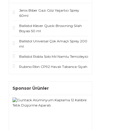
Jenix Biber Gazı Göz Yaşartıcı Sprey
60ml
Ballistol Klever Quick-Browning Silah
Boyası 50 ml
Ballistol Universal Çok Amaçlı Sprey 200
ml
Ballistol Robla Solo Mıl Namlu Temizleyici
Rubino Rbn CP92 Havalı Tabanca-Siyah
Sponsor Ürünler