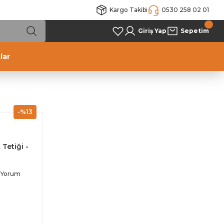
Kargo Takibi
0530 258 02 01
Giriş Yap
Sepetim
lar
-%13
 Tetiği -
 Yorum