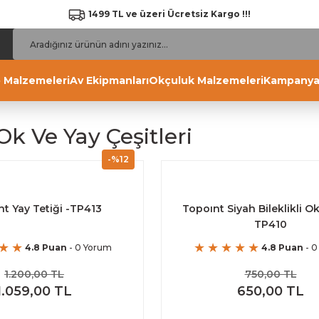
1499 TL ve üzeri Ücretsiz Kargo !!!
 Malzemeleri
Av Ekipmanları
Okçuluk Malzemeleri
Kampanya
 Ok Ve Yay Çeşitleri
-%12
t Yay Tetiği -TP413
Topoınt Siyah Bileklikli Ok
TP410
4.8 Puan
- 0 Yorum
4.8 Puan
- 0
1.200,00 TL
750,00 TL
1.059,00 TL
650,00 TL