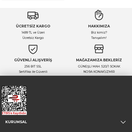
ÜCRETSİZ KARGO
HAKKIMIZA
1499 TL ve Üzeri
Biz kimiz?
Ücretsiz Kargo
Tanışalım!
GÜVENLİ ALIŞVERİŞ
MAĞAZAMIZA BEKLERİZ
256 BIT SSL
GÜNEŞLİ MAH. 520/1 SOKAK
Sertifika ile Güvenli
NO:9A KONAK\İZMİR
KURUMSAL