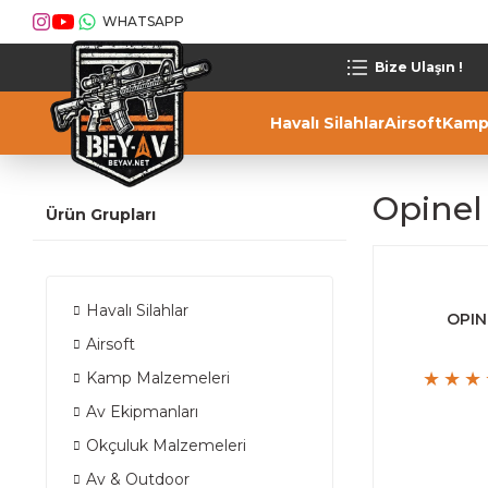
WHATSAPP
Bize Ulaşın !
Havalı Silahlar
Airsoft
Kamp
Opinel 
Ürün Grupları
Havalı Silahlar
OPIN
Airsoft
Kamp Malzemeleri
Av Ekipmanları
Okçuluk Malzemeleri
Av & Outdoor