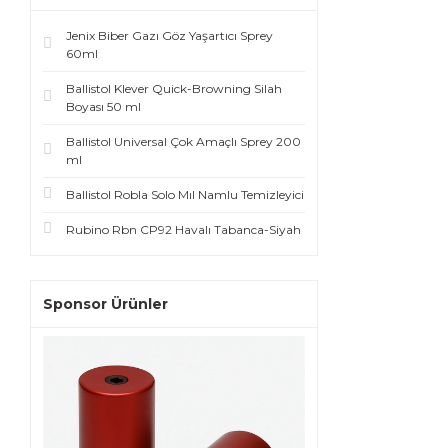
Jenix Biber Gazı Göz Yaşartıcı Sprey
60ml
Ballistol Klever Quick-Browning Silah
Boyası 50 ml
Ballistol Universal Çok Amaçlı Sprey 200
ml
Ballistol Robla Solo Mıl Namlu Temizleyici
Rubino Rbn CP92 Havalı Tabanca-Siyah
Sponsor Ürünler