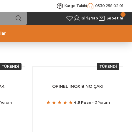
Kargo Takibi
0530 258 02 01
Giriş Yap
Sepetim
lar
TÜKENDİ
TÜKENDİ
AKI
OPINEL INOX 8 NO ÇAKI
 Yorum
4.8 Puan
- 0 Yorum