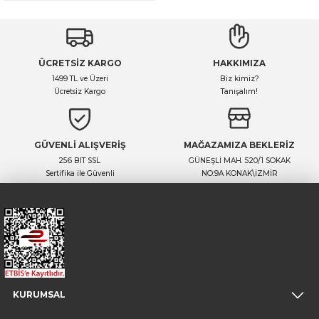
ÜCRETSİZ KARGO
HAKKIMIZA
1499 TL ve Üzeri
Biz kimiz?
Ücretsiz Kargo
Tanışalım!
GÜVENLİ ALIŞVERİŞ
MAĞAZAMIZA BEKLERİZ
256 BIT SSL
GÜNEŞLİ MAH. 520/1 SOKAK
Sertifika ile Güvenli
NO:9A KONAK\İZMİR
KURUMSAL