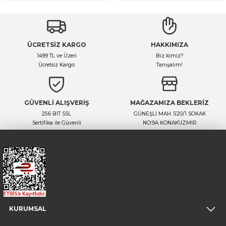
ÜCRETSİZ KARGO
HAKKIMIZA
1499 TL ve Üzeri
Biz kimiz?
Ücretsiz Kargo
Tanışalım!
GÜVENLİ ALIŞVERİŞ
MAĞAZAMIZA BEKLERİZ
256 BIT SSL
GÜNEŞLİ MAH. 520/1 SOKAK
Sertifika ile Güvenli
NO:9A KONAK\İZMİR
KURUMSAL