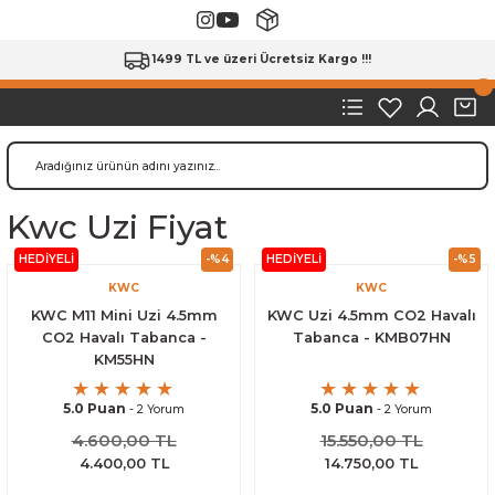
1499 TL ve üzeri Ücretsiz Kargo !!!
Kwc Uzi Fiyat
HEDİYELİ
-%4
HEDİYELİ
-%5
KWC
KWC
KWC M11 Mini Uzi 4.5mm
KWC Uzi 4.5mm CO2 Havalı
CO2 Havalı Tabanca -
Tabanca - KMB07HN
KM55HN
5.0 Puan
5.0 Puan
- 2 Yorum
- 2 Yorum
4.600,00 TL
15.550,00 TL
4.400,00 TL
14.750,00 TL