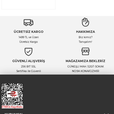
ÜCRETSİZ KARGO
HAKKIMIZA
1499 TL ve Üzeri
Biz kimiz?
Ücretsiz Kargo
Tanışalım!
GÜVENLİ ALIŞVERİŞ
MAĞAZAMIZA BEKLERİZ
256 BIT SSL
GÜNEŞLİ MAH. 520/1 SOKAK
Sertifika ile Güvenli
NO:9A KONAK\İZMİR