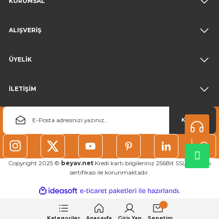
KURUMSAL
ALIŞVERİŞ
ÜYELİK
İLETİŞİM
KAYDOL
Copyright 2025 ©
beyav.net
Kredi kartı bilgileriniz 256Bit SSL güvenlik
sertifikası ile korunmaktadır.
ideasoft
ile
e-
hazırlandı.
ticaret
paketleri
Kategoriler
Anasayfa
Giriş Yap
Sepetim