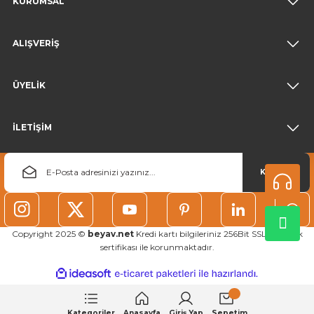
KURUMSAL
ALIŞVERİŞ
ÜYELİK
İLETİŞİM
KAYDOL
Copyright 2025 ©
beyav.net
Kredi kartı bilgileriniz 256Bit SSL güvenlik
sertifikası ile korunmaktadır.
ideasoft
ile
e-
hazırlandı.
ticaret
paketleri
Kategoriler
Anasayfa
Giriş Yap
Sepetim