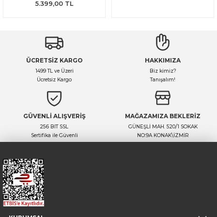
5.399,00 TL
ÜCRETSİZ KARGO
HAKKIMIZA
1499 TL ve Üzeri
Biz kimiz?
Ücretsiz Kargo
Tanışalım!
GÜVENLİ ALIŞVERİŞ
MAĞAZAMIZA BEKLERİZ
256 BIT SSL
GÜNEŞLİ MAH. 520/1 SOKAK
Sertifika ile Güvenli
NO:9A KONAK\İZMİR