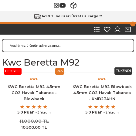
1499 TL ve üzeri Ücretsiz Kargo !!!
Kwc Beretta M92
TÜKENDİ
HEDİYELİ
-%5
KWC
KWC
KWC Beretta M92 4.5mm
KWC Beretta M92 Blowback
CO2 Havalı Tabanca -
4.5mm CO2 Havalı Tabanca
Blowback
- KMB23AHN
5.0 Puan
5.0 Puan
- 3 Yorum
- 2 Yorum
11.000,00 TL
10.500,00 TL