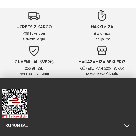
ÜCRETSİZ KARGO
HAKKIMIZA
1499 TL ve Üzeri
Biz kimiz?
Ücretsiz Kargo
Tanışalım!
GÜVENLİ ALIŞVERİŞ
MAĞAZAMIZA BEKLERİZ
256 BIT SSL
GÜNEŞLİ MAH. 520/1 SOKAK
Sertifika ile Güvenli
NO:9A KONAK\İZMİR
KURUMSAL