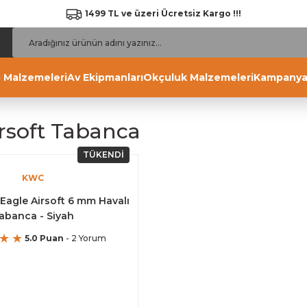
1499 TL ve üzeri Ücretsiz Kargo !!!
 Malzemeleri
Av Ekipmanları
Okçuluk Malzemeleri
Kampanya
rsoft Tabanca
TÜKENDİ
KWC
Eagle Airsoft 6 mm Havalı
abanca - Siyah
5.0 Puan
- 2 Yorum