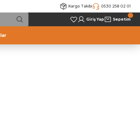
Kargo Takibi
0530 258 02 01
Giriş Yap
Sepetim
lar