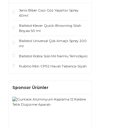
Jenix Biber Gazı Göz Yaşartıcı Sprey
60ml
Ballistol Klever Quick-Browning Silah
Boyası 50 ml
Ballistol Universal Çok Amaçlı Sprey 200
ml
Ballistol Robla Solo Mıl Namlu Temizleyici
Rubino Rbn CP92 Havalı Tabanca-Siyah
Sponsor Ürünler