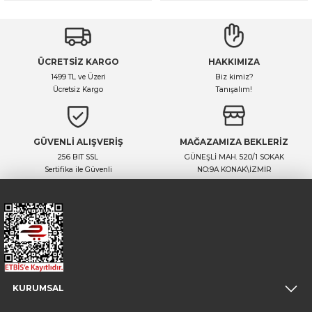
ÜCRETSİZ KARGO
HAKKIMIZA
1499 TL ve Üzeri
Biz kimiz?
Ücretsiz Kargo
Tanışalım!
GÜVENLİ ALIŞVERİŞ
MAĞAZAMIZA BEKLERİZ
256 BIT SSL
GÜNEŞLİ MAH. 520/1 SOKAK
Sertifika ile Güvenli
NO:9A KONAK\İZMİR
KURUMSAL