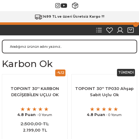
1499 TL ve üzeri Ücretsiz Kargo !!!
Karbon Ok
TÜKENDİ
-%12
TOPOINT 30'' KARBON
TOPOINT 30'' TP030 Ahşap
DEGİŞEBİLEN UÇLU OK
Sabit Uçlu Ok
4.8 Puan
4.8 Puan
- 0 Yorum
- 0 Yorum
2.500,00 TL
2.199,00 TL