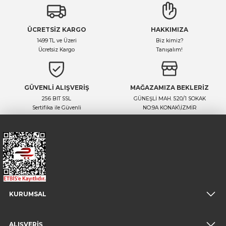
ÜCRETSİZ KARGO
HAKKIMIZA
1499 TL ve Üzeri
Biz kimiz?
Ücretsiz Kargo
Tanışalım!
GÜVENLİ ALIŞVERİŞ
MAĞAZAMIZA BEKLERİZ
256 BIT SSL
GÜNEŞLİ MAH. 520/1 SOKAK
Sertifika ile Güvenli
NO:9A KONAK\İZMİR
KURUMSAL
ALIŞVERİŞ