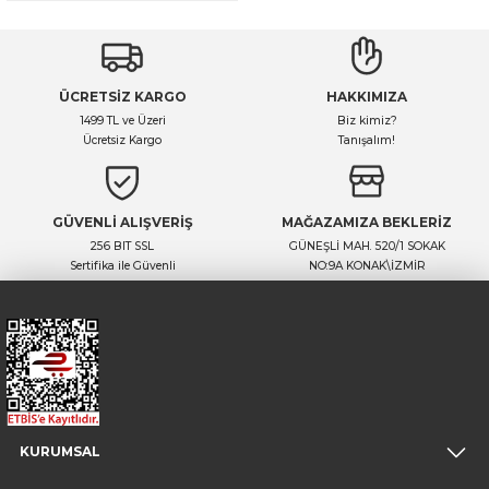
ÜCRETSİZ KARGO
HAKKIMIZA
1499 TL ve Üzeri
Biz kimiz?
Ücretsiz Kargo
Tanışalım!
GÜVENLİ ALIŞVERİŞ
MAĞAZAMIZA BEKLERİZ
256 BIT SSL
GÜNEŞLİ MAH. 520/1 SOKAK
Sertifika ile Güvenli
NO:9A KONAK\İZMİR
KURUMSAL