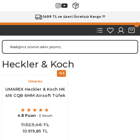
1499 TL ve üzeri Ücretsiz Kargo !!!
Heckler & Koch
-%5
Umarex
UMAREX Heckler & Koch HK
416 CQB 6MM Airsoft Tüfek
4.8 Puan
- 0 Yorum
11.523,46 TL
10.919,85 TL