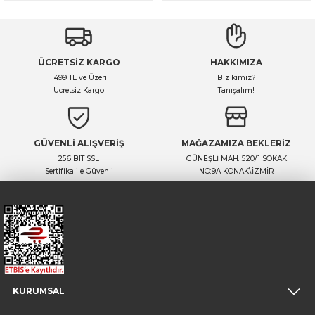
ÜCRETSİZ KARGO
HAKKIMIZA
1499 TL ve Üzeri
Biz kimiz?
Ücretsiz Kargo
Tanışalım!
GÜVENLİ ALIŞVERİŞ
MAĞAZAMIZA BEKLERİZ
256 BIT SSL
GÜNEŞLİ MAH. 520/1 SOKAK
Sertifika ile Güvenli
NO:9A KONAK\İZMİR
KURUMSAL