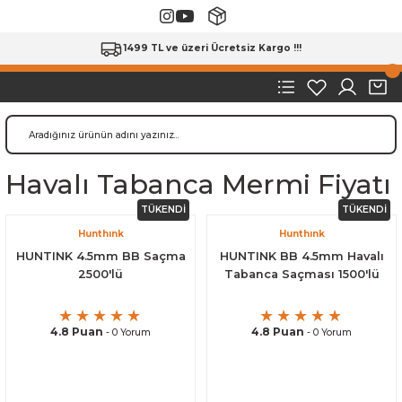
1499 TL ve üzeri Ücretsiz Kargo !!!
Havalı Tabanca Mermi Fiyatı
TÜKENDİ
TÜKENDİ
Hunthınk
Hunthınk
HUNTINK 4.5mm BB Saçma
HUNTINK BB 4.5mm Havalı
2500'lü
Tabanca Saçması 1500'lü
4.8 Puan
4.8 Puan
- 0 Yorum
- 0 Yorum